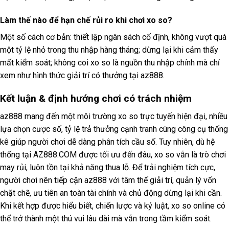
Làm thế nào để hạn chế rủi ro khi chơi xo so?
Một số cách cơ bản: thiết lập ngân sách cố định, không vượt quá
một tỷ lệ nhỏ trong thu nhập hàng tháng; dừng lại khi cảm thấy
mất kiểm soát; không coi xo so là nguồn thu nhập chính mà chỉ
xem như hình thức giải trí có thưởng tại az888.
Kết luận & định hướng chơi có trách nhiệm
az888 mang đến một môi trường xo so trực tuyến hiện đại, nhiều
lựa chọn cược số, tỷ lệ trả thưởng cạnh tranh cùng công cụ thống
kê giúp người chơi dễ dàng phân tích cầu số. Tuy nhiên, dù hệ
thống tại AZ888.COM được tối ưu đến đâu, xo so vẫn là trò chơi
may rủi, luôn tồn tại khả năng thua lỗ. Để trải nghiệm tích cực,
người chơi nên tiếp cận az888 với tâm thế giải trí, quản lý vốn
chặt chẽ, ưu tiên an toàn tài chính và chủ động dừng lại khi cần.
Khi kết hợp được hiểu biết, chiến lược và kỷ luật, xo so online có
thể trở thành một thú vui lâu dài mà vẫn trong tầm kiểm soát.