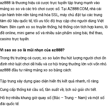
az888 là thương hiệu cá cược trực tuyến tập trung mạnh vào
mảng xo so và các trò chơi cược số. Tại AZ888.COM, nhà cái
vận hành trên nền tảng mã hóa SSL, máy chủ đặt tại các trung
tâm dữ liệu quốc tế, tối ưu tốc độ truy cập cho người dùng Việt
Nam. Bên cạnh xo so truyền thống, hệ thống còn tích hợp keno, lô
đề online, mini game số và nhiều sản phẩm sòng bài, thể thao,
casino trực tuyến.
Vì sao xo so là mũi nhọn của az888?
Trong thị trường cá cược, xo so luôn thu hút lượng người chơi ổn
định nhờ luật chơi dễ hiểu và cơ hội trúng thưởng lớn với vốn nhỏ.
az888 đầu tư riêng mảng xo so bằng cách:
Tập trung xây dựng giao diện hiển thị kết quả nhanh, rõ ràng.
Cung cấp thống kê cầu số, tần suất về, lịch sử giải chi tiết.
Hỗ trợ nhiều khung giờ quay số (Bắc – Trung – Nam) và một số
đài quốc tế.