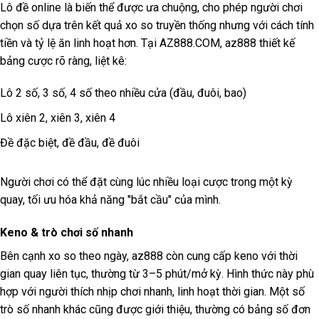
Lô đề online là biến thể được ưa chuộng, cho phép người chơi
chọn số dựa trên kết quả xo so truyền thống nhưng với cách tính
tiền và tỷ lệ ăn linh hoạt hơn. Tại AZ888.COM, az888 thiết kế
bảng cược rõ ràng, liệt kê:
Lô 2 số, 3 số, 4 số theo nhiều cửa (đầu, đuôi, bao)
Lô xiên 2, xiên 3, xiên 4
Đề đặc biệt, đề đầu, đề đuôi
Người chơi có thể đặt cùng lúc nhiều loại cược trong một kỳ
quay, tối ưu hóa khả năng "bắt cầu" của mình.
Keno & trò chơi số nhanh
Bên cạnh xo so theo ngày, az888 còn cung cấp keno với thời
gian quay liên tục, thường từ 3–5 phút/mở kỳ. Hình thức này phù
hợp với người thích nhịp chơi nhanh, linh hoạt thời gian. Một số
trò số nhanh khác cũng được giới thiệu, thường có bảng số đơn