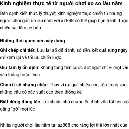
Kinh nghiệm thực tế từ người chơi xo so lâu năm
Bên cạnh kiến thức lý thuyết, kinh nghiệm thực chiến từ những
người chơi gắn bó lâu năm với az888 có thể giúp bạn tránh được
nhiều sai lầm cơ bản.
Những thói quen nên xây dựng
Ghi chép chi tiết:
Lưu lại số đã đánh, số tiền, kết quả từng ngày
để xem lại và tối ưu chiến lược.
Giữ tâm lý ổn định:
Không tăng tiền cược đột ngột chỉ vì một vài
ván thắng hoặc thua.
Chọn ít số nhưng chắc:
Thay vì rải quá nhiều con, tập trung vào
những cầu có xác suất cao theo thống kê.
Biết dừng đúng lúc:
Lợi nhuận nhỏ nhưng ổn định vẫn tốt hơn cố
gắng "gỡ" mọi lúc.
Nhiều người chơi lâu năm tại az888 cho rằng lợi thế lớn nhất của