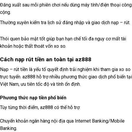
Đăng xuất sau mỗi phiên chơi nếu dùng máy tính/điện thoại công
cộng.
Thường xuyên kiểm tra lịch sử đăng nhập và giao dịch nạp – rút.
Thói quen bảo mật tốt giúp bạn hạn chế tối đa nguy cơ mất tài
khoản hoặc thất thoát vốn xo so.
Cách nạp rút tiền an toàn tại az888
Nạp – rút tiền là yếu tố quyết định trải nghiệm khi tham gia xo so
trực tuyến. az888 hỗ trợ nhiều phương thức giao dịch phổ biến tại
Việt Nam, ưu tiên tốc độ và tính ổn định.
Phương thức nạp tiền phổ biến
Tùy từng thời điểm, az888 có thể hỗ trợ:
Chuyển khoản ngân hàng nội địa qua Internet Banking/Mobile
Banking.