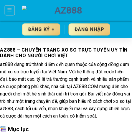
Skip
to
content
ĐĂNG KÝ +
ĐĂNG NHẬP
AZ888 – CHUYÊN TRANG XO SO TRỰC TUYẾN UY TÍN
DÀNH CHO NGƯỜI CHƠI VIỆT
az888 đang trở thành điểm đến quen thuộc của cộng đồng đam
mê xo so trực tuyến tại Việt Nam. Với hệ thống đặt cược hiện
đại, bảo mật cao, tỷ lệ trả thưởng cạnh tranh và nhiều sản phẩm
cá cược phong phú khác, nhà cái tại AZ888.COM mang đến cho
người chơi một hệ sinh thái giải trí trọn gói. Bài viết này đóng vai
trò như một trang chuyên đề, giúp bạn hiểu rõ cách chơi xo so tại
az888, cách tối ưu vốn, nhận khuyến mãi và xây dựng chiến lược
cá cược dài hạn một cách an toàn, có kiểm soát.
Mục lục