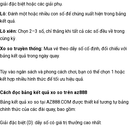
giải đặc biệt hoặc các giải phụ.
Lô:
Đánh một hoặc nhiều con số để chúng xuất hiện trong bảng
kết quả.
Lô xiên:
Chọn 2–3 số, chỉ thắng khi tất cả các số đều về trong
cùng kỳ.
Xo so truyền thống:
Mua vé theo dãy số cố định, đối chiếu với
bảng kết quả trong ngày quay.
Tùy vào ngân sách và phong cách chơi, bạn có thể chọn 1 hoặc
kết hợp nhiều hình thức để tối ưu hiệu quả.
Cách đọc bảng kết quả xo so trên az888
Bảng kết quả xo so tại AZ888.COM được thiết kế tương tự bảng
chính thức của các đài quay, bao gồm:
Giải đặc biệt (D): dãy số có giá trị thưởng cao nhất.