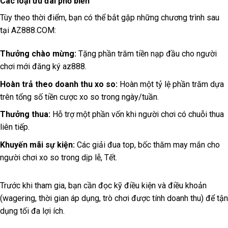
Các loại ưu đãi phổ biến
Tùy theo thời điểm, bạn có thể bắt gặp những chương trình sau
tại AZ888.COM:
Thưởng chào mừng:
Tặng phần trăm tiền nạp đầu cho người
chơi mới đăng ký az888.
Hoàn trả theo doanh thu xo so:
Hoàn một tỷ lệ phần trăm dựa
trên tổng số tiền cược xo so trong ngày/tuần.
Thưởng thua:
Hỗ trợ một phần vốn khi người chơi có chuỗi thua
liên tiếp.
Khuyến mãi sự kiện:
Các giải đua top, bốc thăm may mắn cho
người chơi xo so trong dịp lễ, Tết.
Trước khi tham gia, bạn cần đọc kỹ điều kiện và điều khoản
(wagering, thời gian áp dụng, trò chơi được tính doanh thu) để tận
dụng tối đa lợi ích.