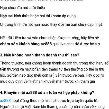
Nạp chưa đủ mức tối thiểu.
Nạp sai hình thức hoặc sai tài khoản áp dụng.
Chương trình đã hết hạn hoặc thay đổi mà bạn chưa cập nhật.
Nếu đã kiểm tra và vẫn chưa nhận được thưởng, hãy liên hệ
chăm sóc khách hàng az888
qua live chat để được hỗ trợ.
3. Nếu không hoàn thành doanh thu thì sao?
Thông thường, nếu không hoàn thành doanh thu trong thời hạn, số
tiền thưởng và một phần tiền thắng từ tiền thưởng có thể bị thu
hồi. Số tiền nạp gốc (nếu còn lại) vẫn thuộc về bạn. Hãy đọc rõ
mục quy định về “Hết hạn khuyến mãi” trước khi tham gia.
4. Khuyến mãi az888 có an toàn và hợp pháp không?
az888
hoạt động theo mô hình cá cược trực tuyến quốc tế.
Người chơi tại Việt Nam khi tham gia cần tự cân nhắc về khung