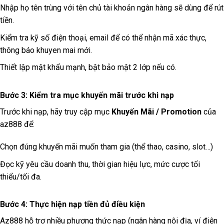
Nhập họ tên trùng với tên chủ tài khoản ngân hàng sẽ dùng để rút
tiền.
Kiểm tra kỹ số điện thoại, email để có thể nhận mã xác thực,
thông báo khuyen mai mới.
Thiết lập mật khẩu mạnh, bật bảo mật 2 lớp nếu có.
Bước 3: Kiểm tra mục khuyến mãi trước khi nạp
Trước khi nạp, hãy truy cập mục
Khuyến Mãi / Promotion
của
az888 để:
Chọn đúng khuyến mãi muốn tham gia (thể thao, casino, slot…)
Đọc kỹ yêu cầu doanh thu, thời gian hiệu lực, mức cược tối
thiểu/tối đa.
Bước 4: Thực hiện nạp tiền đủ điều kiện
Az888 hỗ trợ nhiều phương thức nạp (ngân hàng nội địa, ví điện