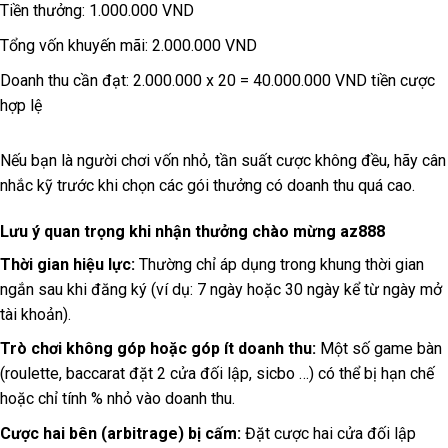
Tiền thưởng: 1.000.000 VND
Tổng vốn khuyến mãi: 2.000.000 VND
Doanh thu cần đạt: 2.000.000 x 20 = 40.000.000 VND tiền cược
hợp lệ
Nếu bạn là người chơi vốn nhỏ, tần suất cược không đều, hãy cân
nhắc kỹ trước khi chọn các gói thưởng có doanh thu quá cao.
Lưu ý quan trọng khi nhận thưởng chào mừng az888
Thời gian hiệu lực:
Thường chỉ áp dụng trong khung thời gian
ngắn sau khi đăng ký (ví dụ: 7 ngày hoặc 30 ngày kể từ ngày mở
tài khoản).
Trò chơi không góp hoặc góp ít doanh thu:
Một số game bàn
(roulette, baccarat đặt 2 cửa đối lập, sicbo …) có thể bị hạn chế
hoặc chỉ tính % nhỏ vào doanh thu.
Cược hai bên (arbitrage) bị cấm:
Đặt cược hai cửa đối lập