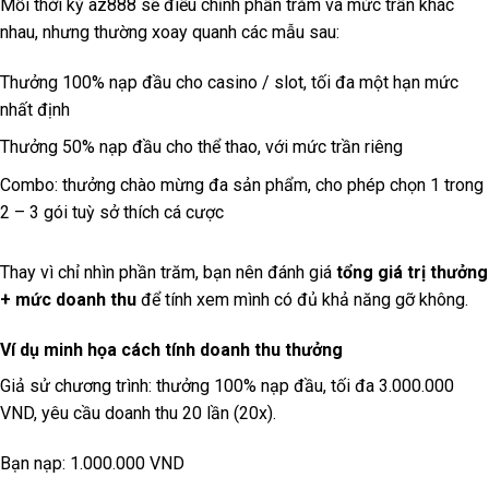
Mỗi thời kỳ az888 sẽ điều chỉnh phần trăm và mức trần khác
nhau, nhưng thường xoay quanh các mẫu sau:
Thưởng 100% nạp đầu cho casino / slot, tối đa một hạn mức
nhất định
Thưởng 50% nạp đầu cho thể thao, với mức trần riêng
Combo: thưởng chào mừng đa sản phẩm, cho phép chọn 1 trong
2 – 3 gói tuỳ sở thích cá cược
Thay vì chỉ nhìn phần trăm, bạn nên đánh giá
tổng giá trị thưởng
+ mức doanh thu
để tính xem mình có đủ khả năng gỡ không.
Ví dụ minh họa cách tính doanh thu thưởng
Giả sử chương trình: thưởng 100% nạp đầu, tối đa 3.000.000
VND, yêu cầu doanh thu 20 lần (20x).
Bạn nạp: 1.000.000 VND