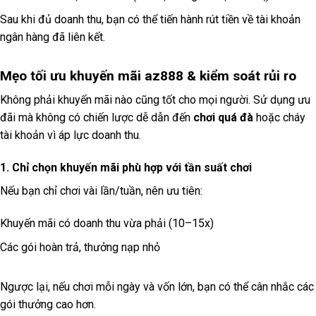
Sau khi đủ doanh thu, bạn có thể tiến hành rút tiền về tài khoản
ngân hàng đã liên kết.
Mẹo tối ưu khuyến mãi az888 & kiểm soát rủi ro
Không phải khuyến mãi nào cũng tốt cho mọi người. Sử dụng ưu
đãi mà không có chiến lược dễ dẫn đến
chơi quá đà
hoặc cháy
tài khoản vì áp lực doanh thu.
1. Chỉ chọn khuyến mãi phù hợp với tần suất chơi
Nếu bạn chỉ chơi vài lần/tuần, nên ưu tiên:
Khuyến mãi có doanh thu vừa phải (10–15x)
Các gói hoàn trả, thưởng nạp nhỏ
Ngược lại, nếu chơi mỗi ngày và vốn lớn, bạn có thể cân nhắc các
gói thưởng cao hơn.