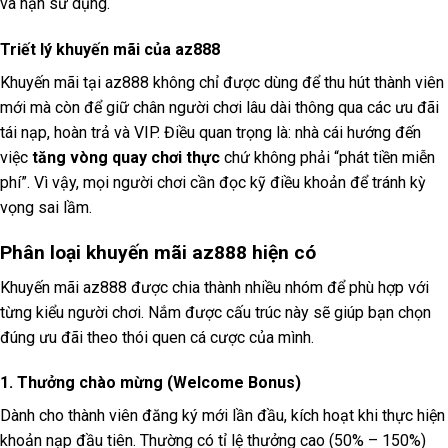
và hạn sử dụng.
Triết lý khuyến mãi của az888
Khuyến mãi tại az888 không chỉ được dùng để thu hút thành viên
mới mà còn để giữ chân người chơi lâu dài thông qua các ưu đãi
tái nạp, hoàn trả và VIP. Điều quan trọng là: nhà cái hướng đến
việc
tăng vòng quay chơi thực
chứ không phải “phát tiền miễn
phí”. Vì vậy, mọi người chơi cần đọc kỹ điều khoản để tránh kỳ
vọng sai lầm.
Phân loại khuyến mãi az888 hiện có
Khuyến mãi az888 được chia thành nhiều nhóm để phù hợp với
từng kiểu người chơi. Nắm được cấu trúc này sẽ giúp bạn chọn
đúng ưu đãi theo thói quen cá cược của mình.
1. Thưởng chào mừng (Welcome Bonus)
Dành cho thành viên đăng ký mới lần đầu, kích hoạt khi thực hiện
khoản nạp đầu tiên. Thường có tỉ lệ thưởng cao (50% – 150%)