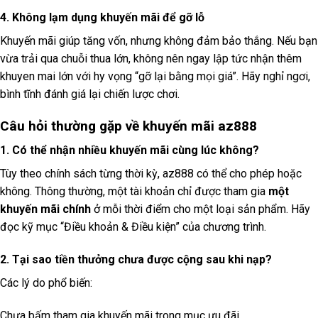
4. Không lạm dụng khuyến mãi để gỡ lỗ
Khuyến mãi giúp tăng vốn, nhưng không đảm bảo thắng. Nếu bạn
vừa trải qua chuỗi thua lớn, không nên ngay lập tức nhận thêm
khuyen mai lớn với hy vọng “gỡ lại bằng mọi giá”. Hãy nghỉ ngơi,
bình tĩnh đánh giá lại chiến lược chơi.
Câu hỏi thường gặp về khuyến mãi az888
1. Có thể nhận nhiều khuyến mãi cùng lúc không?
Tùy theo chính sách từng thời kỳ, az888 có thể cho phép hoặc
không. Thông thường, một tài khoản chỉ được tham gia
một
khuyến mãi chính
ở mỗi thời điểm cho một loại sản phẩm. Hãy
đọc kỹ mục “Điều khoản & Điều kiện” của chương trình.
2. Tại sao tiền thưởng chưa được cộng sau khi nạp?
Các lý do phổ biến:
Chưa bấm tham gia khuyến mãi trong mục ưu đãi.