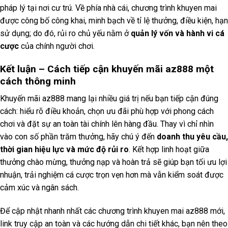
pháp lý tại nơi cư trú. Về phía nhà cái, chương trình khuyen mai
được công bố công khai, minh bạch về tỉ lệ thưởng, điều kiện, hạn
sử dụng; do đó, rủi ro chủ yếu nằm ở
quản lý vốn và hành vi cá
cược
của chính người chơi.
Kết luận – Cách tiếp cận khuyến mãi az888 một
cách thông minh
Khuyến mãi az888 mang lại nhiều giá trị nếu bạn tiếp cận đúng
cách: hiểu rõ điều khoản, chọn ưu đãi phù hợp với phong cách
chơi và đặt sự an toàn tài chính lên hàng đầu. Thay vì chỉ nhìn
vào con số phần trăm thưởng, hãy chú ý đến
doanh thu yêu cầu,
thời gian hiệu lực và mức độ rủi ro
. Kết hợp linh hoạt giữa
thưởng chào mừng, thưởng nạp và hoàn trả sẽ giúp bạn tối ưu lợi
nhuận, trải nghiệm cá cược trọn vẹn hơn mà vẫn kiểm soát được
cảm xúc và ngân sách.
Để cập nhật nhanh nhất các chương trình khuyen mai az888 mới,
link truy cập an toàn và các hướng dẫn chi tiết khác, bạn nên theo