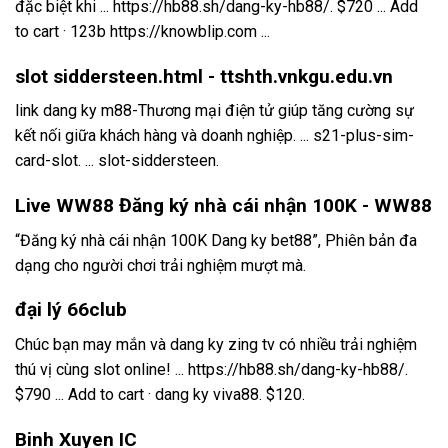
đặc biệt khi ... https://hb88.sh/dang-ky-hb88/. $720 ... Add
to cart · 123b https://knowblip.com ...
slot siddersteen.html - ttshth.vnkgu.edu.vn
link dang ky m88-Thương mại điện tử giúp tăng cường sự
kết nối giữa khách hàng và doanh nghiệp. ... s21-plus-sim-
card-slot. ... slot-siddersteen.
Live WW88 Đăng ký nhà cái nhận 100K - WW88
“Đăng ký nhà cái nhận 100K Dang ky bet88”, Phiên bản đa
dạng cho người chơi trải nghiệm mượt mà.
đại lý 66club
Chúc bạn may mắn và dang ky zing tv có nhiều trải nghiệm
thú vị cùng slot online! ... https://hb88.sh/dang-ky-hb88/.
$790 ... Add to cart · dang ky viva88. $120.
Binh Xuyen IC