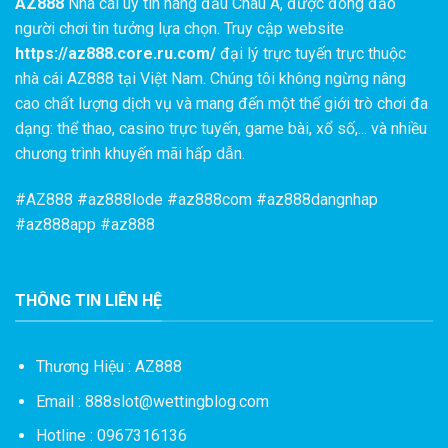
AZ888
Nhà cái uy tín hàng đầu Châu Á, được đông đảo
người chơi tin tưởng lựa chọn. Truy cập website
https://az888.core.ru.com/
đại lý trực tuyến trực thuộc
nhà cái AZ888 tại Việt Nam. Chúng tôi không ngừng nâng
cao chất lượng dịch vụ và mang đến một thế giới trò chơi đa
dạng: thể thao, casino trực tuyến, game bài, xổ số,... và nhiều
chương trình khuyến mãi hấp dẫn.
#
AZ888
#az888lode #az888com #az888dangnhap
#az888app #az888
THÔNG TIN LIÊN HỆ
Thương Hiệu : AZ888
Email :
888slot@wettingblog.com
Hotline : 0967316136