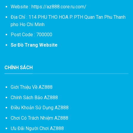
Website :
https://az888.core.ru.com/
Địa Chỉ : 114 PHU THO HOA P. PTH Quan Tan Phu Thanh
pho Ho Chi Minh
Post Code : 700000
Sơ Đồ Trang Website
CHÍNH SÁCH
Giới Thiệu Về AZ888
Chính Sách Bảo AZ888
Điều Khoản Sử Dụng AZ888
Chơi Có Trách Nhiệm AZ888
Ưu Đãi Người Chơi AZ888