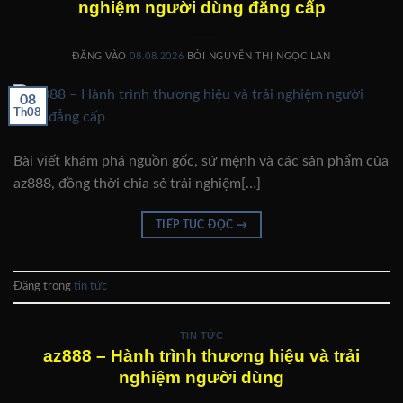
nghiệm người dùng đẳng cấp
ĐĂNG VÀO
08.08.2026
BỞI
NGUYỄN THỊ NGỌC LAN
08
Th08
Bài viết khám phá nguồn gốc, sứ mệnh và các sản phẩm của
az888, đồng thời chia sẻ trải nghiệm[…]
TIẾP TỤC ĐỌC
→
Đăng trong
tin tức
TIN TỨC
az888 – Hành trình thương hiệu và trải
nghiệm người dùng