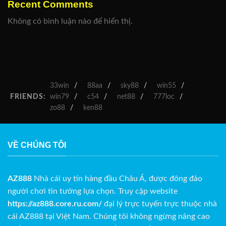
Recent Comments
Không có bình luận nào để hiển thị.
33win
88aa
sky88
win55
FRIENDS:
win79
c54
net88
777loc
zo88
ken88
VỀ CHÚNG TÔI
AZ888
Nhà cái uy tín hàng đầu Châu Á, được đông đảo
người chơi tin tưởng lựa chọn. Truy cập website
https://az888.core.ru.com/
đại lý trực tuyến trực thuộc nhà
cái AZ888 tại Việt Nam. Chúng tôi không ngừng nâng cao