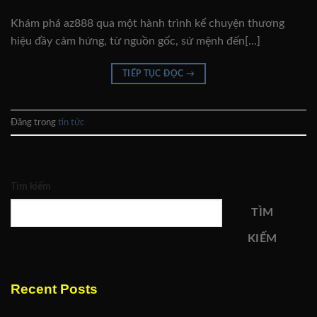
Khám phá az888 qua một hành trình kể chuyện thương
hiệu đầy cảm hứng, từ nguồn gốc, sứ mệnh đến[…]
TIẾP TỤC ĐỌC
→
Đăng trong
tin tức
Tìm kiếm
TÌM
KIẾM
Recent Posts