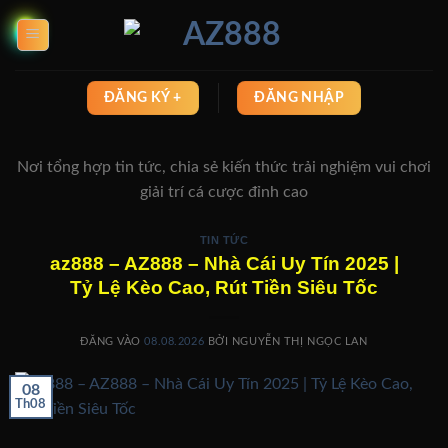
Bỏ
qua
nội
dung
ĐĂNG KÝ +
ĐĂNG NHẬP
Nơi tổng hợp tin tức, chia sẻ kiến thức trải nghiệm vui chơi
giải trí cá cược đỉnh cao
TIN TỨC
az888 – AZ888 – Nhà Cái Uy Tín 2025 |
Tỷ Lệ Kèo Cao, Rút Tiền Siêu Tốc
ĐĂNG VÀO
08.08.2026
BỞI
NGUYỄN THỊ NGỌC LAN
08
Th08