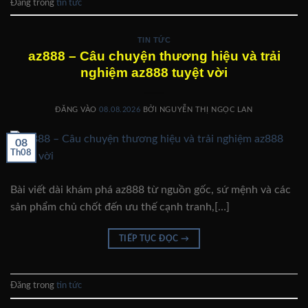
Đăng trong
tin tức
TIN TỨC
az888 – Câu chuyện thương hiệu và trải
nghiệm az888 tuyệt vời
ĐĂNG VÀO
08.08.2026
BỞI
NGUYỄN THỊ NGỌC LAN
08
Th08
Bài viết dài khám phá az888 từ nguồn gốc, sứ mệnh và các
sản phẩm chủ chốt đến ưu thế cạnh tranh,[…]
TIẾP TỤC ĐỌC
→
Đăng trong
tin tức