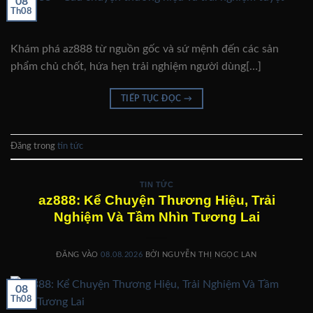
08
Th08
Khám phá az888 từ nguồn gốc và sứ mệnh đến các sản
phẩm chủ chốt, hứa hẹn trải nghiệm người dùng[…]
TIẾP TỤC ĐỌC
→
Đăng trong
tin tức
TIN TỨC
az888: Kể Chuyện Thương Hiệu, Trải
Nghiệm Và Tầm Nhìn Tương Lai
ĐĂNG VÀO
08.08.2026
BỞI
NGUYỄN THỊ NGỌC LAN
08
Th08