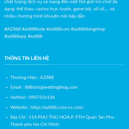
chất lượng dịch vụ và mang đến một thế giới trò chơi đa
dạng: thể thao, casino trực tuyến, game bài, xổ số,... và
nhiều chương trình khuyến mãi hấp dẫn.
#
AZ888
#az888lode #az888com #az888dangnhap
#az888app #az888
THÔNG TIN LIÊN HỆ
Thương Hiệu : AZ888
Email :
888slot@wettingblog.com
Hotline : 0967316136
Website :
https://az888.core.ru.com/
Địa Chỉ : 114 PHU THO HOA P. PTH Quan Tan Phu
Thanh pho Ho Chi Minh