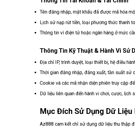
Thông Tin Tài Khoản & Tài Chính
Tên đăng nhập, mật khẩu đã được mã hóa một
Lịch sử nạp rút tiền, loại phương thức thanh t
Thông tin ví điện tử hoặc ngân hàng ở mức cần
Thông Tin Kỹ Thuật & Hành Vi Sử 
Địa chỉ IP, trình duyệt, loại thiết bị, hệ điều hà
Thời gian đăng nhập, đăng xuất, tần suất sử 
Cookie và các mã nhận diện phiên truy cập để 
Dữ liệu liên quan đến hành vi chơi, cược, lịch
Mục Đích Sử Dụng Dữ Liệu
Az888 cam kết chỉ sử dụng dữ liệu thu thập 