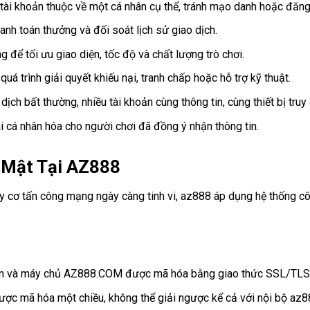
i khoản thuộc về một cá nhân cụ thể, tránh mạo danh hoặc đăng 
thanh toán thưởng và đối soát lịch sử giao dịch.
 để tối ưu giao diện, tốc độ và chất lượng trò chơi.
uá trình giải quyết khiếu nại, tranh chấp hoặc hỗ trợ kỹ thuật.
dịch bất thường, nhiều tài khoản cùng thông tin, cùng thiết bị truy
i cá nhân hóa cho người chơi đã đồng ý nhận thông tin.
 Mật Tại AZ888
y cơ tấn công mạng ngày càng tinh vi, az888 áp dụng hệ thống c
 bạn và máy chủ AZ888.COM được mã hóa bằng giao thức SSL/TLS
ợc mã hóa một chiều, không thể giải ngược kể cả với nội bộ az8