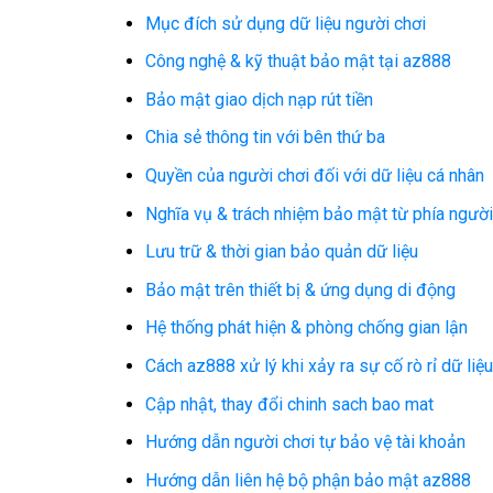
Mục đích sử dụng dữ liệu người chơi
Công nghệ & kỹ thuật bảo mật tại az888
Bảo mật giao dịch nạp rút tiền
Chia sẻ thông tin với bên thứ ba
Quyền của người chơi đối với dữ liệu cá nhân
Nghĩa vụ & trách nhiệm bảo mật từ phía người
Lưu trữ & thời gian bảo quản dữ liệu
Bảo mật trên thiết bị & ứng dụng di động
Hệ thống phát hiện & phòng chống gian lận
Cách az888 xử lý khi xảy ra sự cố rò rỉ dữ liệu
Cập nhật, thay đổi chinh sach bao mat
Hướng dẫn người chơi tự bảo vệ tài khoản
Hướng dẫn liên hệ bộ phận bảo mật az888