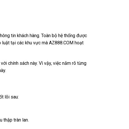
 thông tin khách hàng. Toàn bộ hệ thống được
háp luật tại các khu vực mà AZ888.COM hoạt
ới chính sách này. Vì vậy, việc nắm rõ từng
ày.
t lõi sau:
 thập tràn lan.