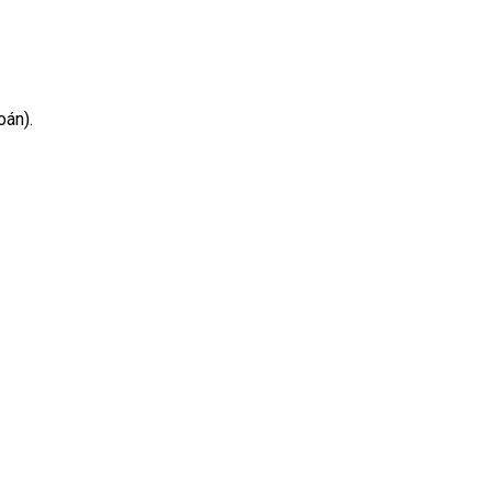
oán).