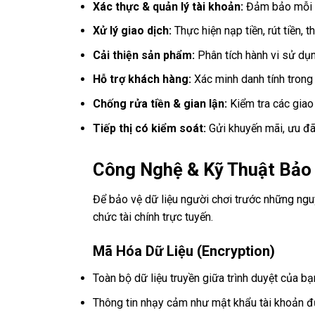
Xác thực & quản lý tài khoản:
Đảm bảo mỗi tà
Xử lý giao dịch:
Thực hiện nạp tiền, rút tiền, 
Cải thiện sản phẩm:
Phân tích hành vi sử dụng
Hỗ trợ khách hàng:
Xác minh danh tính trong q
Chống rửa tiền & gian lận:
Kiểm tra các giao 
Tiếp thị có kiểm soát:
Gửi khuyến mãi, ưu đã
Công Nghệ & Kỹ Thuật Bảo
Để bảo vệ dữ liệu người chơi trước những ngu
chức tài chính trực tuyến.
Mã Hóa Dữ Liệu (Encryption)
Toàn bộ dữ liệu truyền giữa trình duyệt của
Thông tin nhạy cảm như mật khẩu tài khoản đư