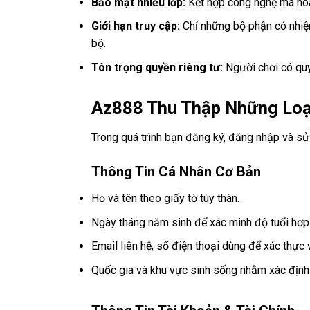
Bảo mật nhiều lớp:
Kết hợp công nghệ mã hóa,
Giới hạn truy cập:
Chỉ những bộ phận có nhiệm
bộ.
Tôn trọng quyền riêng tư:
Người chơi có quy
Az888 Thu Thập Những Loạ
Trong quá trình bạn đăng ký, đăng nhập và s
Thông Tin Cá Nhân Cơ Bản
Họ và tên theo giấy tờ tùy thân.
Ngày tháng năm sinh để xác minh độ tuổi hợp 
Email liên hệ, số điện thoại dùng để xác thực
Quốc gia và khu vực sinh sống nhằm xác định