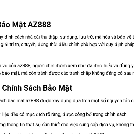
Bảo Mật AZ888
y định cách nhà cái thu thập, sử dụng, lưu trữ, mã hóa và bảo vệ
giải trí trực tuyến, đồng thời điều chỉnh phù hợp với quy định p
 vụ của az888, người chơi được xem như đã đọc, hiểu và đồng ý v
ề bảo mật, mà còn tránh được các tranh chấp không đáng có sau n
 Chính Sách Bảo Mật
sach bao mat az888 được xây dựng dựa trên một số nguyên tắc cố
ữ liệu đều có mục đích rõ ràng, được công bố trong chính sách.
g thông tin thật sự cần thiết cho việc cung cấp dịch vụ, không thu